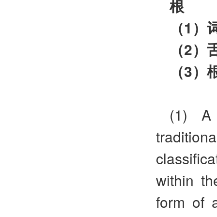
根
（
1
）
（
2
）
（
3
）
(1) A
traditiona
classifi
within th
form of 