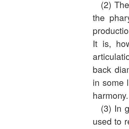
(2) The
the phar
productio
It is, h
articulat
back dia
in some l
harmony.
(3) In 
used to r