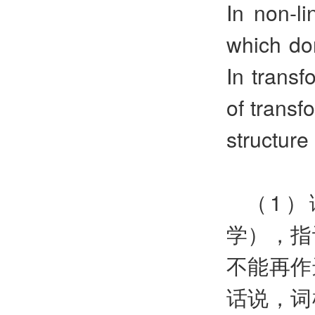
In non-l
which dom
In transf
of transf
structur
（1
学），指
不能再作
话说，词