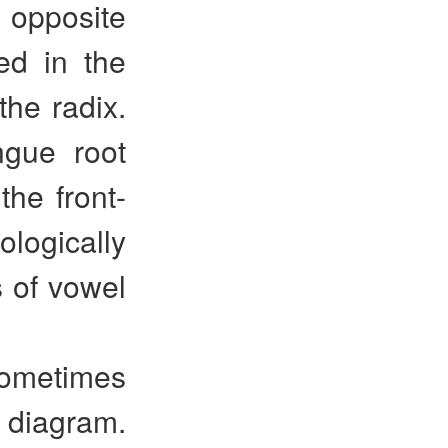
, opposite
ed in the
the radix.
ngue root
he front-
logically
s of vowel
sometimes
e diagram.