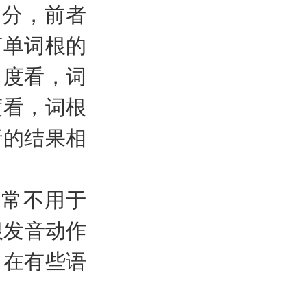
之分，前者
简单词根的
角度看，词
度看，词根
析的结果相
通常不用于
根发音动作
，在有些语