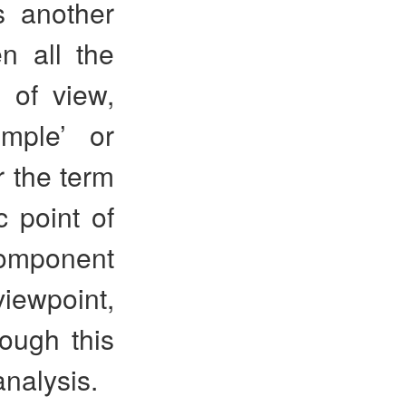
is another
n all the
 of view,
imple’ or
r the term
 point of
 component
iewpoint,
hough this
analysis.