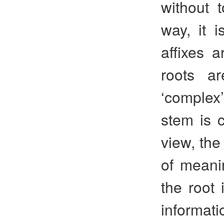
without t
way, it i
affixes 
roots ar
‘complex’
stem is 
view, the
of meanin
the root 
informati