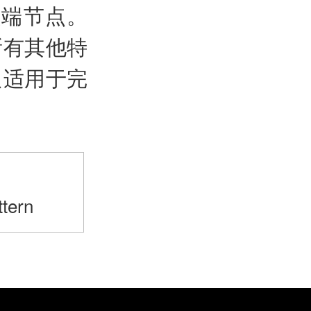
顶端节点。
所有其他特
只适用于完
>
tern