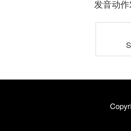
发音动作
S
Cop