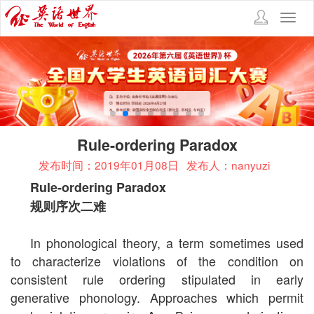
Toggl
navig
Rule-ordering Paradox
发布时间：2019年01月08日
发布人：nanyuzi
Rule-ordering Paradox
规则序次二难
In phonological theory, a term sometimes used
to characterize violations of the condition on
consistent rule ordering stipulated in early
generative phonology. Approaches which permit