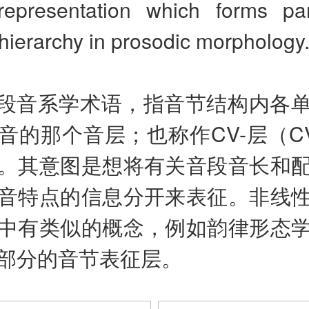
 representation which forms pa
hierarchy in prosodic morphology
段音系学术语，指音节结构内各
的那个音层；也称作CV-层（CV-
。其意图是想将有关音段音长和
音特点的信息分开来表征。非线
中有类似的概念，例如韵律形态
部分的音节表征层。