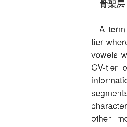
骨架层
A term
tier wher
vowels wi
CV-tier o
informat
segment
characte
other mo