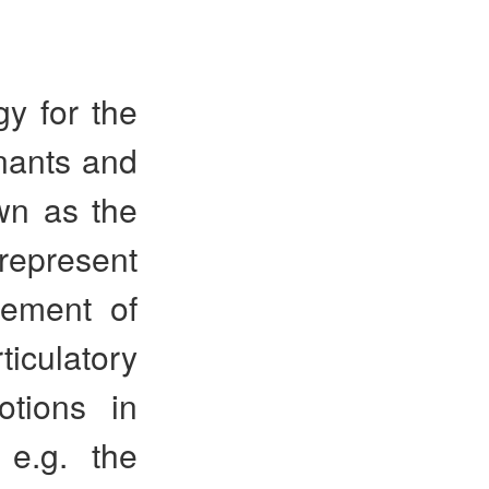
y for the
nants and
own as the
represent
gement of
culatory
otions in
 e.g. the