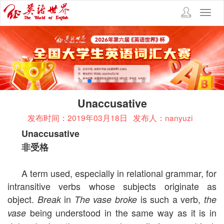
Toggl
navig
Unaccusative
发布时间：2019年03月18日
发布人：nanyuzi
Unaccusative
非受格
A term used, especially in relational grammar, for
intransitive verbs whose subjects originate as
object.
in
is such a verb,
Break
The vase broke
the
being understood in the same way as it is in
vase