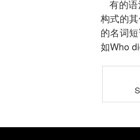
有的语
构式的其
的名词短
如Who did
S