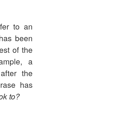
fer to an
 has been
est of the
ample, a
after the
hrase has
ok to?