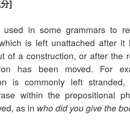
成分
]
 used in some grammars to re
hich is left unattached after it
 of a construction, or after the r
ction has been moved. For ex
ion is commonly left stranded, 
ase within the prepositional p
ed, as in
who did you give the bo