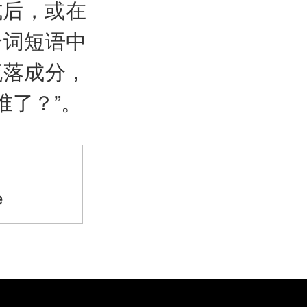
式后，或在
介词短语中
流落成分，
谁了？”。
>
e