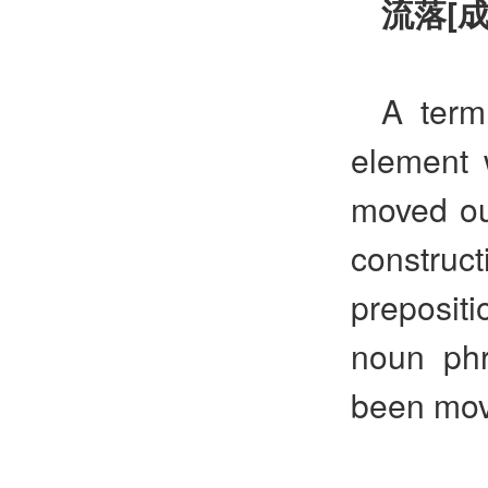
流落
[
A term
element w
moved out
constru
preposit
noun phr
been mov