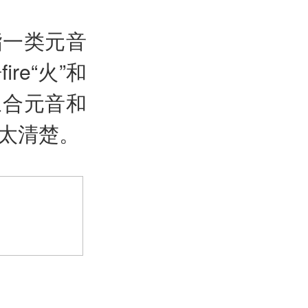
指一类元音
e“火”和
/。三合元音和
太清楚。
>