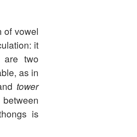
n of vowel
lation: it
e are two
ble, as in
and
tower
 between
thongs is