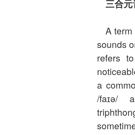
三合元
A term 
sounds on
refers t
noticeabl
a common
/faɪə/ 
triphtho
sometimes