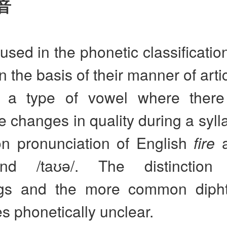
音
used in the phonetic classificatio
 the basis of their manner of articu
o a type of vowel where ther
e changes in quality during a sylla
 pronunciation of English
fire
and /taʊə/. The distinction
ngs and the more common diph
 phonetically unclear.