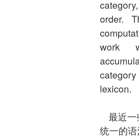
category,
order. 
computati
work wi
accumul
category 
lexicon.
最近一
统一的语