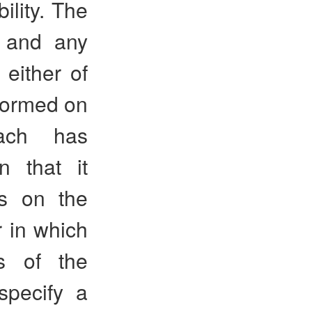
ility. The
, and any
either of
rformed on
oach has
n that it
ts on the
r in which
ss of the
specify a