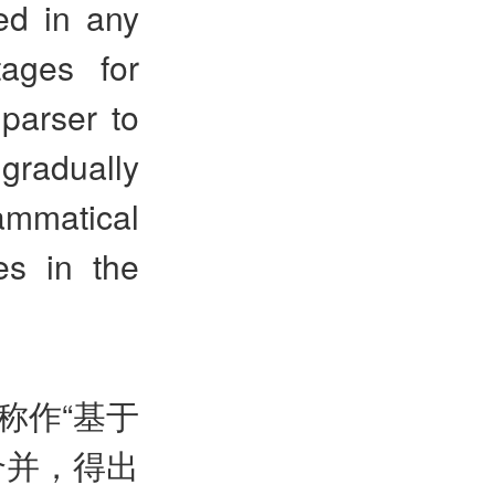
ed in any
ages for
 parser to
radually
mmatical
es in the
称作“基于
合并，得出