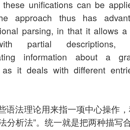
 these unifications can be appli
The approach thus has advant
onal parsing, in that it allows a
th partial descriptions, g
ating information about a gra
as it deals with different entri
些语法理论用来指一项中心操作，
法分析法”。统一就是把两种描写