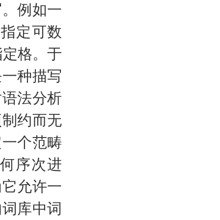
写。例如一
未指定可数
指定格。于
任一种描写
对语法分析
项制约而无
定一个范畴
何序次进
为它允许一
的词库中词