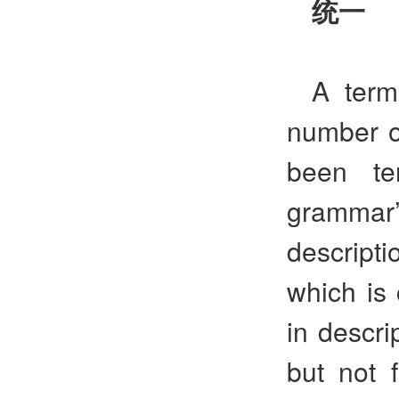
统一
A term
number o
been te
grammar
descript
which is 
in descri
but not 