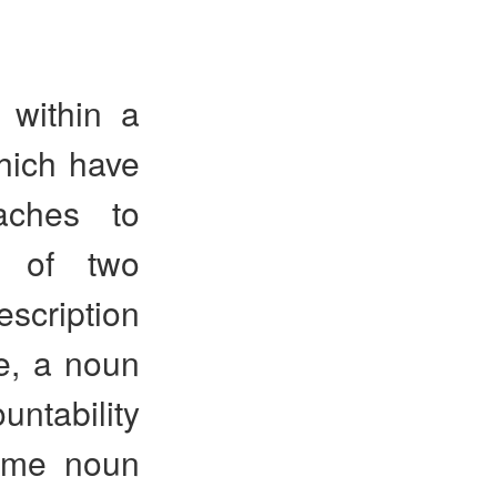
 within a
hich have
aches to
g of two
scription
e, a noun
untability
same noun