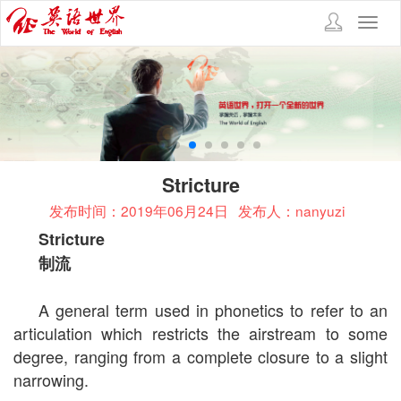
Toggl
navig
Stricture
发布时间：2019年06月24日
发布人：nanyuzi
Stricture
制流
A general term used in phonetics to refer to an
articulation which restricts the airstream to some
degree, ranging from a complete closure to a slight
narrowing.