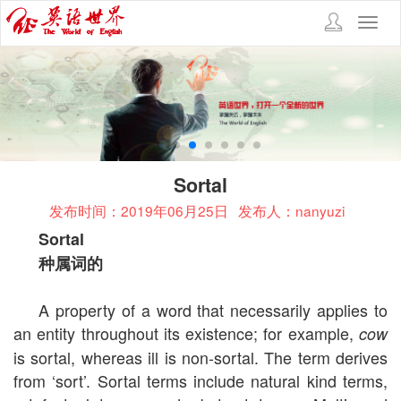
Toggl
navig
Sortal
发布时间：2019年06月25日
发布人：nanyuzi
Sortal
种属词的
A property of a word that necessarily applies to
an entity throughout its existence; for example,
cow
is sortal, whereas ill is non-sortal. The term derives
from ‘sort’. Sortal terms include natural kind terms,