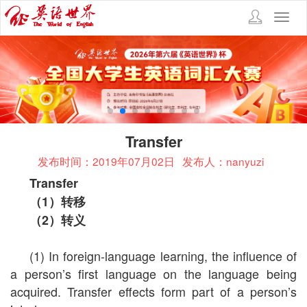
Toggl
navig
Transfer
发布时间：2019年07月02日
发布人：nanyuzi
Transfer
（
1
）转移
（
2
）转义
(1) In foreign-language learning, the influence of
a person’s first language on the language being
acquired. Transfer effects form part of a person’s