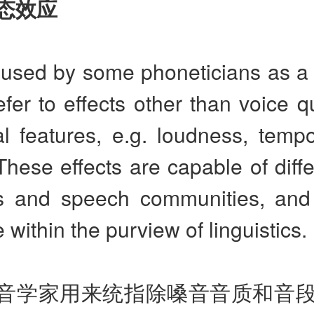
态效应
used by some phoneticians as a c
efer to effects other than voice q
l features, e.g. loudness, tempo
 These effects are capable of diffe
 and speech communities, and
 within the purview of linguistics.
音学家用来统指除嗓音音质和音