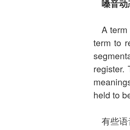
嗓音动
A term 
term to r
segmenta
register.
meanings
held to be
有些语