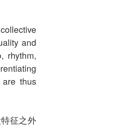
ollective
uality and
, rhythm,
rentiating
 are thus
段特征之外