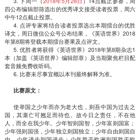
3. 下周一（
2018
年
5
月
28
日
）
14
点截止参赛，周
四公布编辑部筛选出的优秀译文接受读者投票，周六
中午
12
点截止投票。
4. 点评专家将结合读者投票选出本期擂台的优胜
译文，周日微信公众号公布结果，《英语世界》
2018
年第
8
期将登载本期擂台赛果及点评文。
5. 优胜者将获得《英语世界》
2018
年第
8
期杂志
1
本（加盖《英语世界》编辑部章）及当期聚焦栏目配
套音频免费收听码。
6. 比赛未尽事宜概以本刊最终解释为准。
比赛原文：
使举国之少年而亦为老大也，则吾中国为过去之
国，其澌亡可翘足而待也。故今日之责任，不在他
人，而全在我少年。少年智则国智，少年富则国富；
少年强则国强，少年独立则国独立；少年自由则国自
由，少年进步则国进步；少年胜于欧洲则国胜于欧