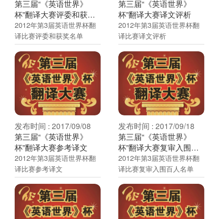
第三届“《英语世界》
第三届“《英语世界》
杯”翻译大赛评委和获奖
杯”翻译大赛译文评析
名单
2012年第3届英语世界杯翻
2012年第3届英语世界杯翻
译比赛评委和获奖名单
译比赛译文评析
发布时间 : 2017/09/08
发布时间 : 2017/09/18
第三届“《英语世界》
第三届“《英语世界》
杯”翻译大赛参考译文
杯”翻译大赛复审入围百
人名单
2012年第3届英语世界杯翻
2012年第3届英语世界杯翻
译比赛参考译文
译比赛复审入围百人名单