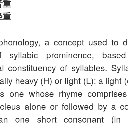
音重
轻重
 phonology, a concept used to di
of syllabic prominence, base
 constituency of syllables. Syll
lly heavy (H) or light (L): a light 
 is one whose rhyme comprises
cleus alone or followed by a c
an one short consonant (in 