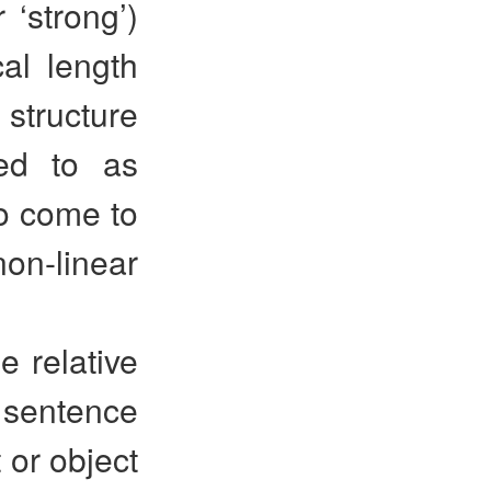
 ‘strong’)
cal length
 structure
ed to as
so come to
n-linear
e relative
f sentence
 or object