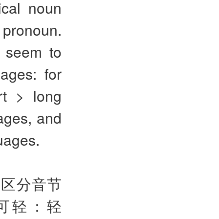
ical noun
 pronoun.
y seem to
ages: for
rt > long
uages, and
guages.
构区分音节
可轻：轻