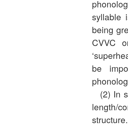
phonologi
syllable 
being gre
CVVC or
‘superhea
be impo
phonolog
(2) In 
length/co
structure