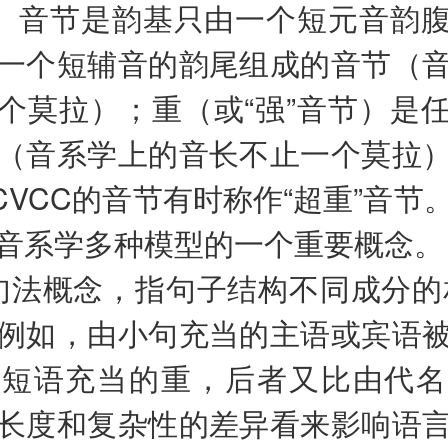
”）音节是韵基只由一个短元音韵
一个短辅音的韵尾组成的音节（
个莫拉）；重（或“强”音节）是
（音系学上的音长不止一个莫拉
或CVCC的音节有时称作“超重”音节
音系学多种模型的一个重要概念。
句法概念，指句子结构不同成分的
例如，由小句充当的主语或宾语
词短语充当的重，后者又比由代名
长度和复杂性的差异看来影响语