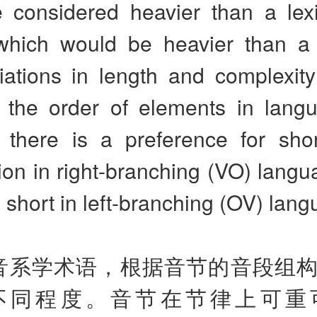
 considered heavier than a lex
which would be heavier than a
iations in length and complexit
e the order of elements in langu
 there is a preference for sho
tion in right-branching (VO) lang
> short in left-branching (OV) lan
音系学术语，根据音节的音段组
不同程度。音节在节律上可重