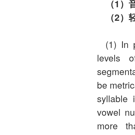
（
1
）
（
2
）
(1) In
levels 
segmental
be metrica
syllable
vowel nu
more th