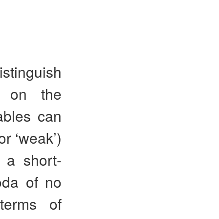
stinguish
d on the
ables can
(or ‘weak’)
 a short-
oda of no
terms of