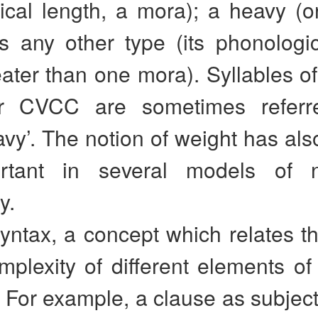
cal length, a mora); a heavy (or
is any other type (its phonologi
ater than one mora). Syllables of
 CVCC are sometimes referr
vy’. The notion of weight has al
rtant in several models of no
y.
syntax, a concept which relates th
mplexity of different elements o
. For example, a clause as subject