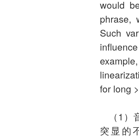
would be
phrase, 
Such var
influenc
example,
lineariza
for long 
（1）
突显的