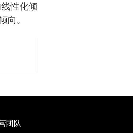
的线性化倾
倾向。
>
营团队