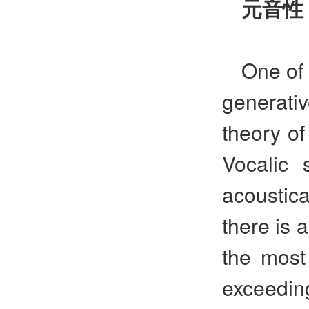
元音性
One of 
generativ
theory of
Vocalic 
acoustica
there is 
the most 
exceeding