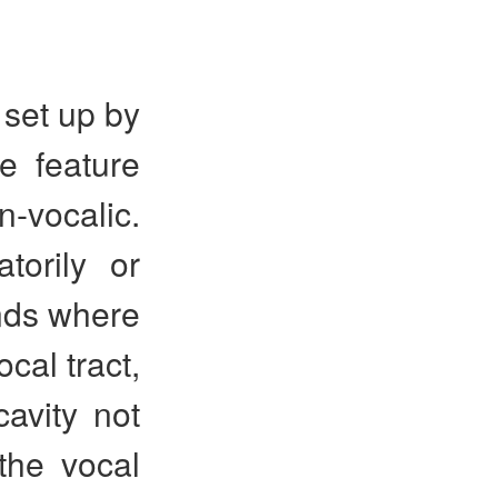
 set up by
ve feature
n-vocalic.
torily or
unds where
cal tract,
cavity not
the vocal