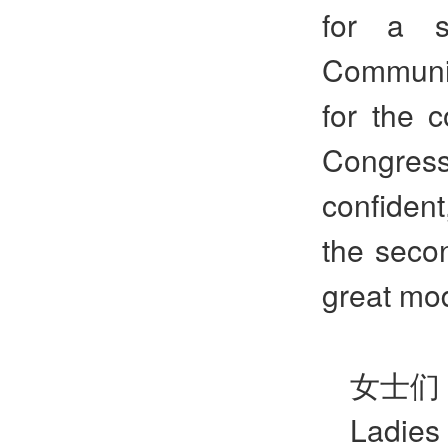
for a s
Communist
for the c
Congres
confiden
the secon
great mod
女士们
Ladies