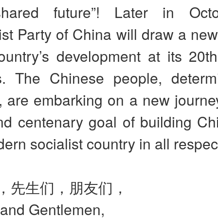
hared future”! Later in Octo
 Party of China will draw a new 
ountry’s development at its 20th
s. The Chinese people, determ
t, are embarking on a new journe
d centenary goal of building Chi
ern socialist country in all respec
，先生们，朋友们，
 and Gentlemen,