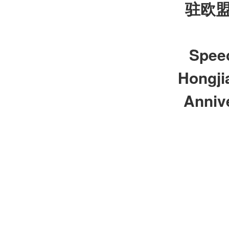
驻欧
Speec
Hongjia
Annive