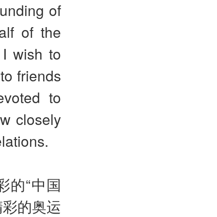
ounding of
lf of the
I wish to
to friends
evoted to
w closely
lations.
彩的“中国
精彩的奥运