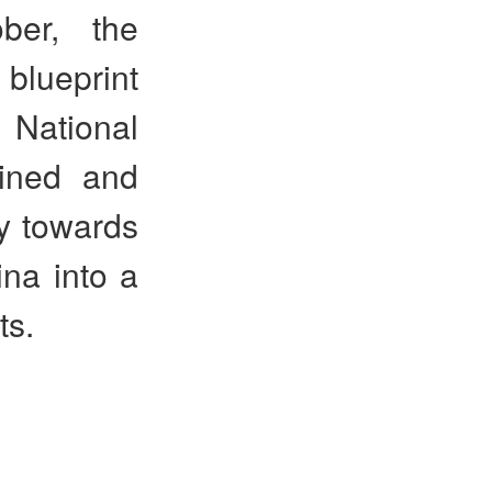
ber, the
blueprint
 National
ined and
y towards
na into a
ts.