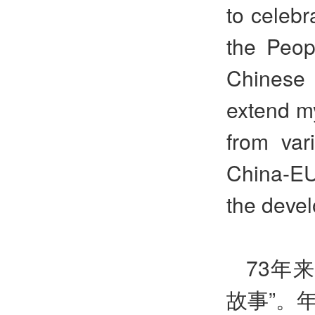
to celebr
the Peop
Chinese 
extend my
from var
China-EU 
the deve
73年
故事”。