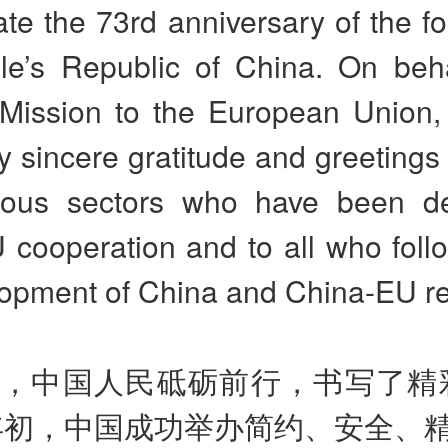
ate the 73rd anniversary of the f
le’s Republic of China. On beha
Mission to the European Union, 
 sincere gratitude and greetings 
ious sectors who have been d
cooperation and to all who follo
lopment of China and China-EU re
来，中国人民砥砺前行，书写了精
年初，中国成功举办简约、安全、