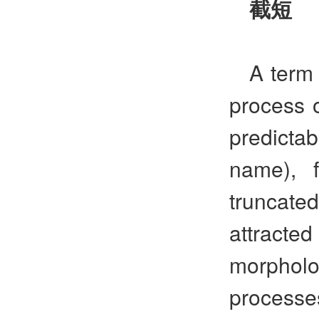
截短
A term 
process o
predicta
name), 
truncat
attract
morpholo
process