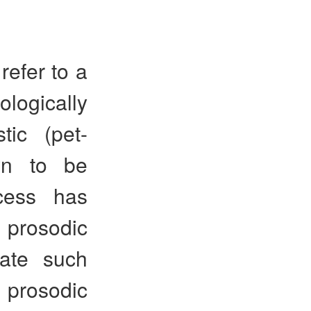
efer to a
logically
tic (pet-
wn to be
cess has
prosodic
rate such
prosodic