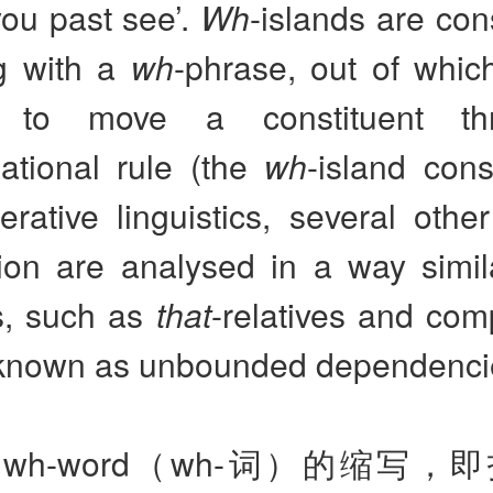
you past see’.
Wh
-islands are con
g with a
wh
-phrase, out of which
e to move a constituent t
mational rule (the
wh
-island const
erative linguistics, several othe
tion are analysed in a way simi
s, such as
that
-relatives and com
 known as unbounded dependenci
wh-word（wh-词）的缩写，