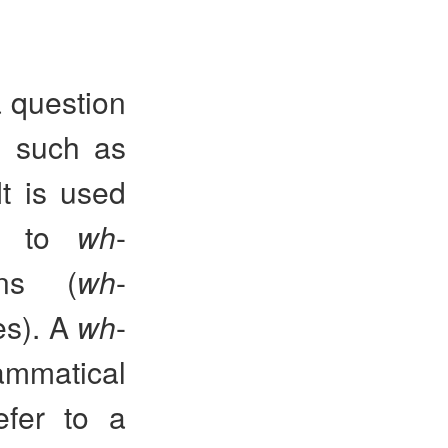
a question
m, such as
 It is used
ce to
wh
-
ons (
wh
-
ves). A
wh
-
mmatical
efer to a