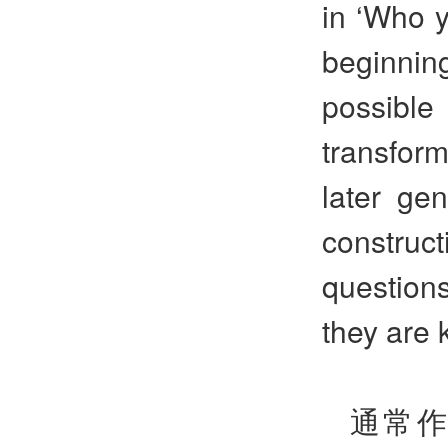
in ‘Who 
beginnin
possibl
transfor
later gen
construc
question
they are
通常作