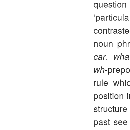
question
‘particu
contrast
noun phr
car
,
what
wh
-prepo
rule wh
position 
structure
past see