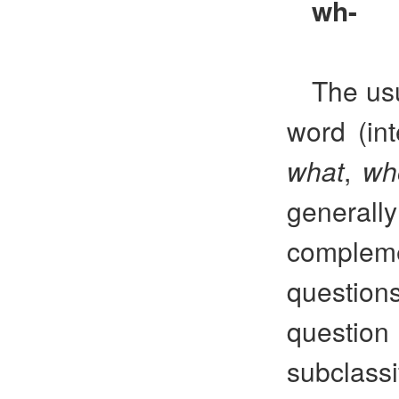
wh-
The usu
word (int
what
,
wh
generall
comple
questions
questio
subclass