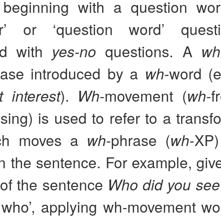
 beginning with a question wo
lar’ or ‘question word’ ques
ed with
yes-no
questions. A
wh
ase introduced by a
wh
-word (
 interest
).
Wh
-movement (
wh
-f
sing) is used to refer to a transf
ich moves a
wh
-phrase (
wh
-XP) 
in the sentence. For example, gi
 of the sentence
Who did you see
 who’, applying wh-movement wou