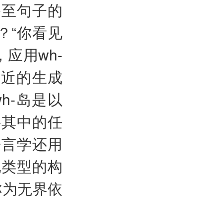
移至句子的
e？“你看见
，应用wh-
。最近的生成
h-岛是以
将其中的任
语言学还用
他类型的构
称为无界依