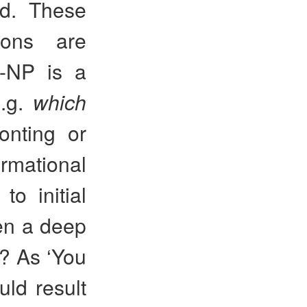
rd. These
tions are
-NP is a
e.g.
which
ronting or
ormational
to initial
ven a deep
? As ‘You
ld result