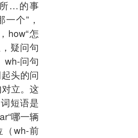
；所…的事
；那一个”，
，how“怎
位，疑问句
wh-问句
词起头的问
句对立。这
名词短语是
ar“哪一辆
移位（wh-前