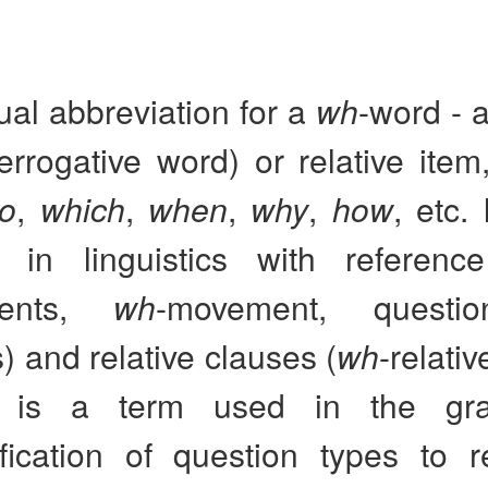
al abbreviation for a
wh
-word - 
errogative word) or relative ite
o
,
which
,
when
,
why
,
how
, etc.
y in linguistics with referen
ments,
wh
-movement, questi
) and relative clauses (
wh
-relati
n is a term used in the gra
ification of question types to r