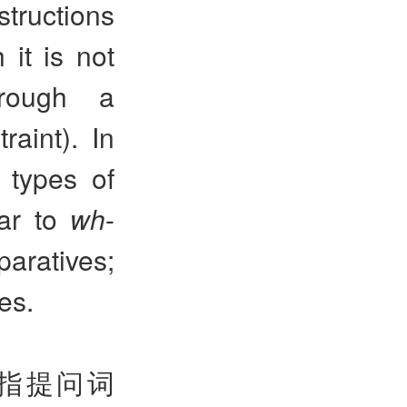
structions
 it is not
hrough a
raint). In
r types of
lar to
wh
-
paratives;
es.
即指提问词