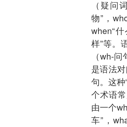
（疑问词
物”，wh
when“
样”等。
（wh-
是语法对
句。这种
个术语常
由一个wh
车”，wha