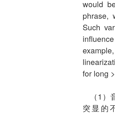
would be
phrase, 
Such var
influenc
example,
lineariza
for long 
（1）
突显的