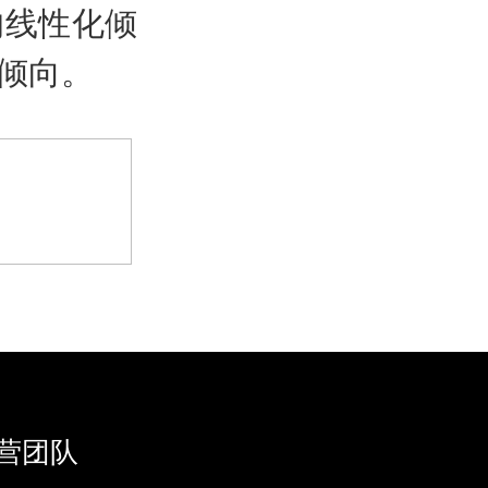
的线性化倾
倾向。
>
营团队