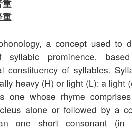
音重
轻重
 phonology, a concept used to di
of syllabic prominence, base
 constituency of syllables. Syll
lly heavy (H) or light (L): a light 
 is one whose rhyme comprises
cleus alone or followed by a c
an one short consonant (in 