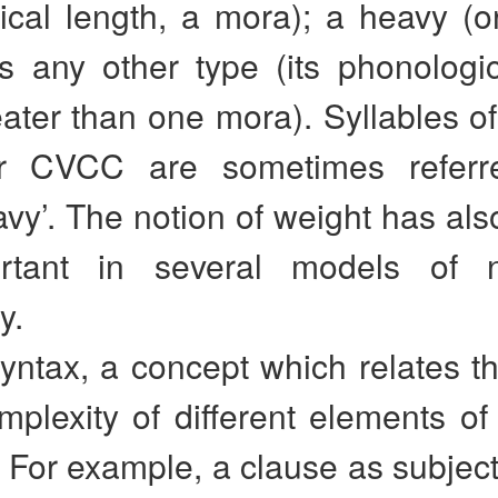
cal length, a mora); a heavy (or
is any other type (its phonologi
ater than one mora). Syllables of
 CVCC are sometimes referr
vy’. The notion of weight has al
rtant in several models of no
y.
syntax, a concept which relates th
mplexity of different elements o
. For example, a clause as subject