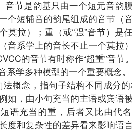
”）音节是韵基只由一个短元音韵
一个短辅音的韵尾组成的音节（
个莫拉）；重（或“强”音节）是
（音系学上的音长不止一个莫拉
或CVCC的音节有时称作“超重”音节
音系学多种模型的一个重要概念。
句法概念，指句子结构不同成分的
例如，由小句充当的主语或宾语
词短语充当的重，后者又比由代名
长度和复杂性的差异看来影响语