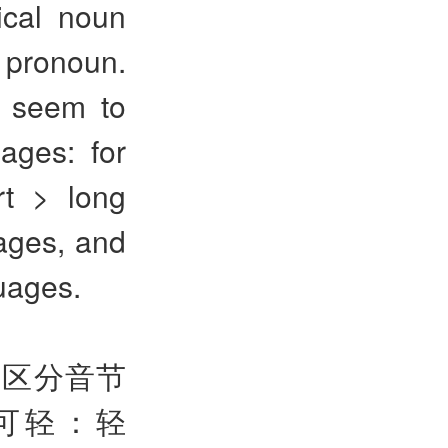
ical noun
 pronoun.
y seem to
ages: for
rt > long
uages, and
guages.
构区分音节
可轻：轻