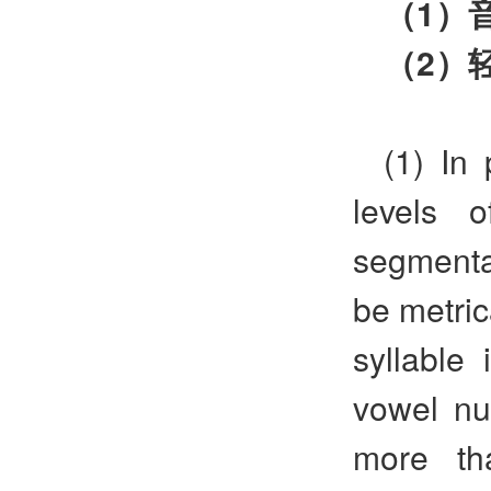
（
1
）
（
2
）
(1) In
levels 
segmental
be metrica
syllable
vowel nu
more th