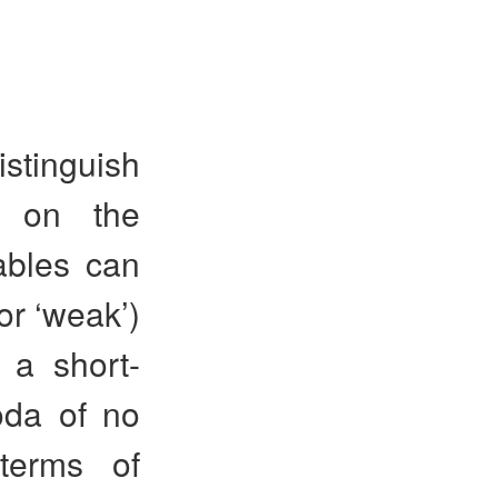
stinguish
d on the
ables can
(or ‘weak’)
 a short-
oda of no
terms of