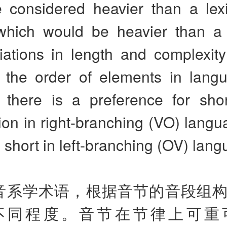
 considered heavier than a lex
which would be heavier than a
iations in length and complexit
e the order of elements in langu
 there is a preference for sho
tion in right-branching (VO) lang
> short in left-branching (OV) lan
音系学术语，根据音节的音段组
不同程度。音节在节律上可重