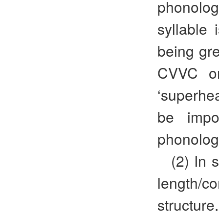
phonologi
syllable 
being gre
CVVC or
‘superhea
be impo
phonolog
(2) In 
length/co
structure