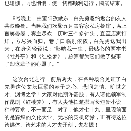
也姗姗，雨也悄悄，使一切都顺利进行，圆满结束。
8号晚上，由董阳孜做东，白先勇邀约返台的友人
共叙晚餐。当晚我们欢聚五月雪客家私房餐馆，席上
言笑晏晏，宾主尽欢，历时三个多钟头，直至店家打
烊，方尽兴而归。巷子口临别依依，白先勇送我出
来，在身旁轻轻说：“影响我一生，最贴心的两本书
《牡丹亭》和《红楼梦》，总算都为它们做了些事，
了却这辈子的心愿了。”
这次台北之行，前后两天，在各种场合见证了白
先勇这位文坛巨擘的赤子之心、悲悯之情、旷世之
才、渊博之学！大家对他期许甚殷，有人请他领军制
作昆剧《红楼梦》，有人央他挥笔撰写长短新小说，
种种要求，不一而足。对了，他才七十九，呈现前面
的是辉煌的文化大业、无尽的契机奇缘，正有待这位
跨媒体、跨艺术的大才去开创，去发掘！