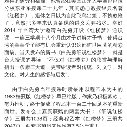
难得的缘分和福报。他曾经在美国加州大学圣芭芭拉
分校东亚系授课二十九年，其间悉心教授经典名著
《红楼梦》，退休之日以为自此飞鸟出笼，不执教鞭
了，竟然把多年来认真备课的讲义丢弃殆尽。幸好
2014
年台湾大学邀请白先勇开设《红楼梦》通识
课，一连三学期十八个月由才子讲解才子书，使得台
湾的莘莘学子能有机会重新认识这部旷世巨著的精彩
面貌。当天发布的新书《白先勇细说红楼梦》，就是
台大授课的导读，“不仅对《红楼梦》的欣赏与理解
指出一条康庄大道，更带给读者对传统、对文学、对
文化、对人生的感悟与启发”。
由于白先勇当年授课时所采用以程乙本为主的
1983
桂冠版《红楼梦》早已绝版，作家乃积极募款，
努力推动，终于促成了程乙本一百二十回足本的重新
面世。发布会上嘉宾获赠的两套大书：《细说红楼
梦》三册共
1038
页；经典程乙本《红楼梦》三册共
2047
页，两套书加起来足足有
7.5
公斤重！