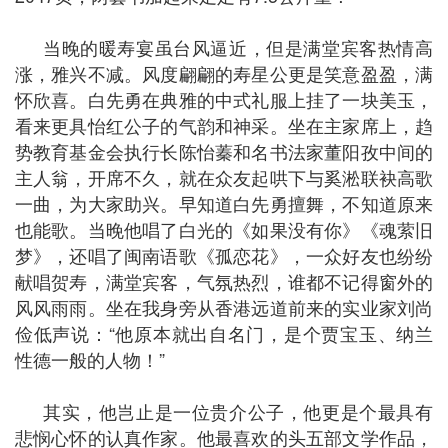
当晚的暖寿宴虽台风逼近，但是满堂宾客热情高
涨，雅兴不减。风度翩翩的寿星公更是笑意盈盈，满
怀欣喜。白先勇在典雅的中式礼服上挂了一块美玉，
看来更具怡红公子的气韵和神采。坐在主家席上，趋
势教育基金会执行长陈怡蓁和名书法家董阳孜中间的
主人翁，开席不久，就在众友起哄下与奚淞联袂高歌
一曲，为大家助兴。早知道白先勇擅舞，不知道原来
也能歌。当晚他唱了白光的《如果没有你》《魂萦旧
梦》，还唱了闽南语歌《孤恋花》，一众好友也纷纷
献唱贺寿，满堂宾客，气氛热烈，谁都不记得窗外的
风风雨雨。坐在我身旁从香港远道前来的实业家刘尚
俭低声说：“他原本就出自名门，是个贾宝玉、纳兰
性德一般的人物！”
其实，他岂止是一位贵介公子，他更是个最具有
悲悯心怀的认真作家。他最喜欢的头五部文学作品，