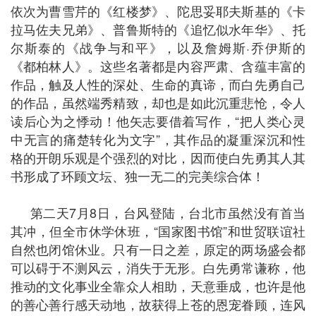
依次为曹雪芹的《红楼梦》、陀思妥耶夫斯基的《卡
拉马佐夫兄弟》、普鲁斯特的《追忆似水年华》、托
尔斯泰的《战争与和平》，以及詹姆斯·乔伊斯的
《都柏林人》。这些名著都是内容严肃、含蕴丰富的
作品，触及人性的深处、生命的真谛，而白先勇自己
的作品，虽然端秀精致，却也是如此沉重悲怆，令人
读后心为之悸动！他矢志要借着写作，“把人类心灵
中无言的痛楚转化为文字”，其作品的凝重深沉和性
格的开朗乐观是个强烈的对比，因而使白先勇其人其
书形成了环顾文坛、独一无二的完美综合体！
第二天
7
月
8
日，台风登陆，台北市虽然没有首当
其冲，但全市休学休班，“国家图书馆”和世贸联谊社
自然也闭馆休业。只有一日之差，原定的两场盛会都
可以碍于不测风云，消失于无形。白先勇常谦称，他
推动的文化事业全靠众人相助，天意垂成，也许是他
的善心善行感天动地，故获得上苍的恩宠眷顾，连风