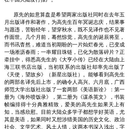
原先的如意算盘是希望两家出
版社同时在去年五
月出版译作和著作，为高先生百年冥诞志庆，结果事
与愿违，苦盼经年，望穿秋水，既不见译作也不见著
作面世。几个月前，蓦然惊觉，高先生的诞辰将至，
而书讯杳然，难道当初期盼的一片灿烂春光，已变成
一场淅沥春雨；一串耀目珠链，已化为散落碎片？正
牵挂中，得悉高先生的《大亨小传》已经在大陆由上
海三联书店出版，当初联系的出版社却率先出版了
《天使，望故乡》（新星出版社）。能够看到高先生
的两部名译先后上市，的确令人高兴。六月底，广西
师范大学出版社出版了一套两部《美语新诠》：第一
册为《海外喷饭录》，第二册为《谋杀英文
》，书装
帧编排得十分典雅精致，爱美的高先生如果天上有
知，当感欣慰。目前大陆众多学子都想学好英语，尤
其是美语，如果同时又想涉猎美国的历史文化、政治
社会、文学艺术、风土人情，这两本书深入浅出，字