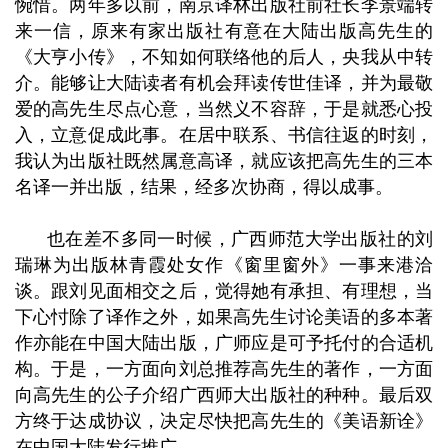
惋惜。两年多以前，南京译林出版社前社长李景端转
来一信，原来有家出版社有意在大陆出版高先生的
《大亨小传》，不知如何联络他的后人，央我从中转
介。能够让大陆读者有机会拜读传世佳译，并为最敬
爱的高先生尽点心意，当然义不容辞，于是就悉心投
入，立意促成此事。在居中联系、书信
往返的时刻，
我认为出版社既然属意高译，就应该把高先生的三本
名译一并出版，结果，经多次协商，得以成事。
也在差不多同一时候，广西师范大学出版社的刘
瑞琳为出版林青霞处女作《窗里窗外》一事来港洽
谈。跟刘见面相交之后，觉得她有承担、有理想，当
下心忖除了译作之外，如果高先生讨论美语的多本著
作亦能在中国大陆出版，广师应是可予托付的合适机
构。于是，一方面向刘总推荐高先生的著作，一方面
向高先生的公子介绍广西师大出版社的种种。最后双
方终于达成协议，决定尽快把高先生的《美语新诠》
在中国大陆发行推广。