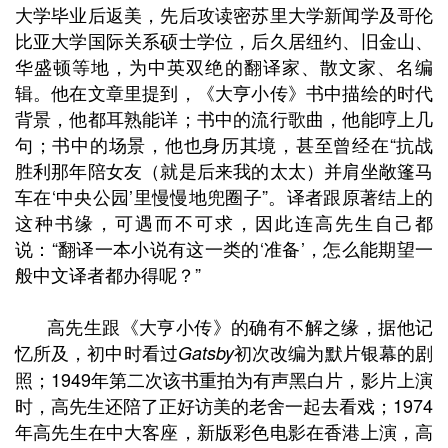
大学毕业后返美，先后攻读密苏里大学新闻学及哥伦
比亚大学国际关系硕士学位，后久居纽约、旧金山、
华盛顿等地，为中英双绝的翻译家、散文家、名编
辑。他在文章里提到，《大亨小传》书中
描绘的时代
背景，他都耳熟能详；书中的流行歌曲，他能哼上几
句；书中的场景，他也身历其境，甚至曾经在
“
抗战
胜利那年陪女友（就是后来我的太太）并肩坐敞篷马
车在
‘
中央公园
’
里慢慢地兜圈子
”
。译者跟原著结上的
这种书缘，可遇而不可求，因此连高先生自己都
说：
“
翻译一本小说有这一类的
‘
准备
’
，怎么能期望一
般中文译者都办得呢？
”
高先生跟《大亨小传》的确有不解之缘，据他记
忆所及，初中时看过
初次改编为默片银幕的剧
Gatsby
照；
1949
年第二次该书重拍为有声黑白片，影片上演
时，高先生还陪了正好访美的老舍一起去看戏；
1974
年高
先生在中大客座，新版彩色电影在香港上演，高