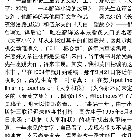
下，一篇翻译史上重要的文献产生了，那就是《〈大
亨〉和我
——
一本翻译小说的故事》。高先生在篇首
提到，他翻译的其他两部文学作品
——
奥尼尔的《长
夜漫漫路迢迢》和伍尔夫的《天使，望故乡》
——
都
曾写过
“
译后语
”
，唯独翻译这本最脍炙人口的名著
《大亨小传》
却从未谈过其中的前因后果，因此趁此
机会动笔撰文，了却
“
一桩心事
”
。多年后重读鸿篇，
深感好文章往往都是要逼出来的，当年编书时蒙受高
先生惠赐大作，得来非易。其实，我和黄国彬编的这
本书，早在
1994
年就开始邀稿，那年
9
月
21
日将近午
夜时分，高先生寄来一封传真：
“
正在努力
put the
finishing touches on
《大亨和我》（为你那本尚未定
名的《金黄文集》），除修订外，连
footnotes
添了
7
页稿子，明天以快邮寄奉……。
”
事隔一年，由于出
版社三联迟迟未能将书付梓，高先生于
1995
年
8
月
8
日来函：
“
我
把《大亨和我》的稿子找出来重读一
遍。一年未见的文字，自己看了，发现有很多不满意
的地方。幸亏尚未发表，需要修改一番才能用。这几