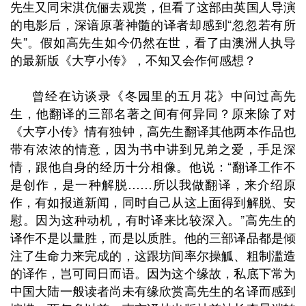
先生又同宋淇伉俪去观赏，但看了这部由英国人导演
的电影后，深谙原著神髓的译者却感到
“
忽忽若有所
失
”
。假如高先生如今仍然在世，看了由澳洲人执导
的最新版《大亨小传》，不知又会作何感想？
曾经在访谈录《冬园里的五月花》中问过高先
生，他翻译的三部名著之间有何异同？原来除了对
《大亨小传》情有独钟，高先生翻译其他两本作品也
带有浓浓的情意，因为书中讲到兄弟之爱，手足深
情，跟他自身的经历十分相像。他说：
“
翻译工作不
是创作，是一种解脱……所以我做翻译，来介绍原
作，有如报道新闻，同时自己
从这上面得到解脱、安
慰。因为这种动机，有时译来比较深入。
”
高先生的
译作不是以量胜，而是以质胜。他的三部译品都是倾
注了生命力来完成的，这跟坊间率尔操觚、粗制滥造
的译作，岂可同日而语。因为这个缘故，私底下常为
中国大陆一般读者尚未有缘欣赏高先生的名译而感到