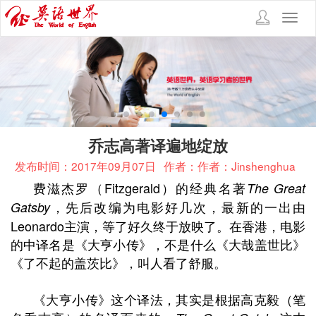
Toggl
navig
乔志高著译遍地绽放
发布时间：2017年09月07日
作者：作者：Jinshenghua
费
滋杰罗（
Fitzgerald
）的经典名著
The Great
，先后改编为电影好几次，最新的一出由
Gatsby
Leonardo
主演，等了好久终于放映了。在香港，电影
的中译名是《大亨小传》，不是什么《大哉盖世比》
《了不起的盖茨比》，叫人看了舒服。
《大亨小传》这个译法，其实是根据
高克毅（笔