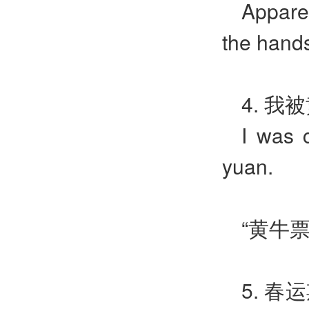
Apparen
the hands 
4. 
I was c
yuan.
“黄牛票”
5. 