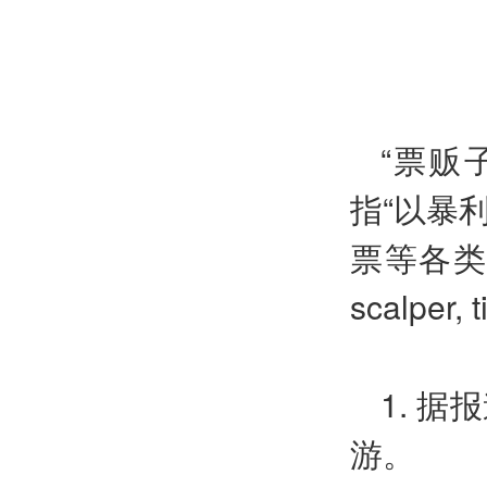
“票贩
指“以暴
票等各类紧
scalper, 
1. 
游。