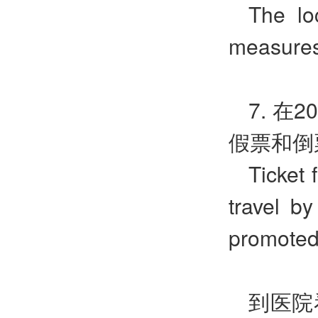
The lo
measures 
7. 
假票和倒
Ticket 
travel b
promoted 
到医院