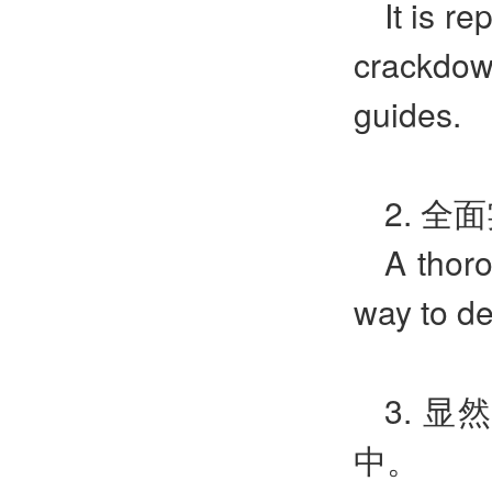
It is r
crackdow
guides.
2. 
A thoro
way to de
3. 
中。