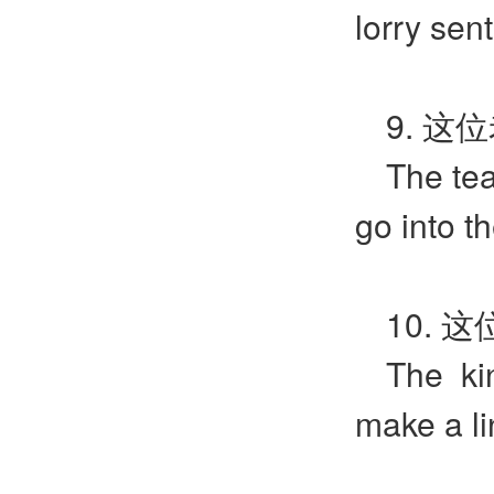
lorry sen
9. 
The tea
go into t
10.
The ki
make a li