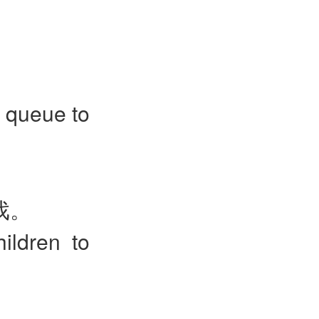
a queue to
戏。
ildren to