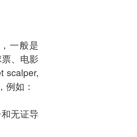
”，一般是
球票、电影
alper,
rader，例如：
子和无证导