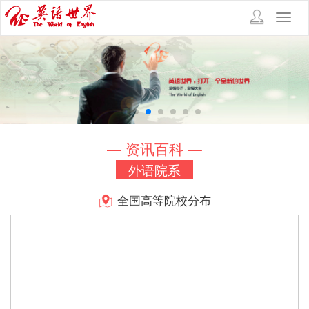
Toggl
navig
— 资讯百科 —
外语院系
全国高等院校分布