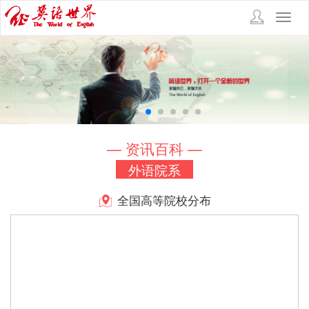
Toggl
navig
— 资讯百科 —
外语院系
全国高等院校分布