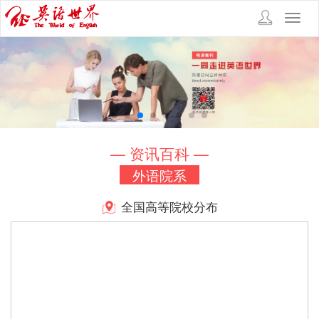
Toggl
navig
— 资讯百科 —
外语院系
全国高等院校分布