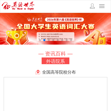
Toggl
navig
— 资讯百科 —
外语院系
全国高等院校分布