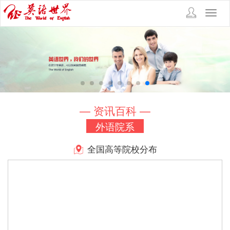
Toggl
navig
— 资讯百科 —
外语院系
全国高等院校分布