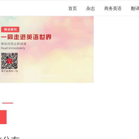
首页
杂志
商务英语
翻
 —