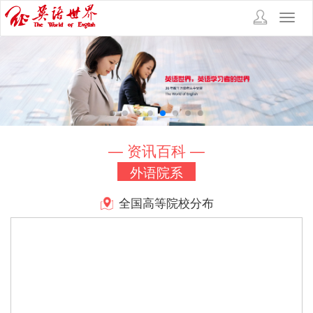
Toggl
navig
— 资讯百科 —
外语院系
全国高等院校分布