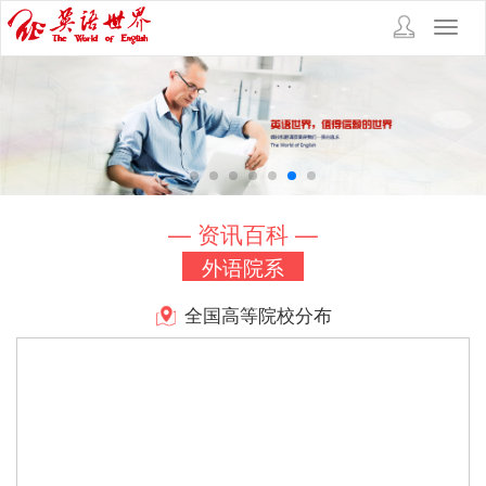
Toggl
navig
— 资讯百科 —
外语院系
全国高等院校分布