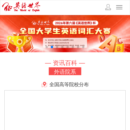
Toggl
navig
— 资讯百科 —
外语院系
全国高等院校分布