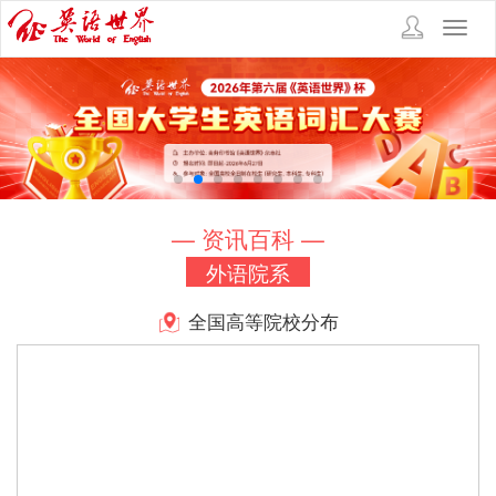
Toggl
navig
— 资讯百科 —
外语院系
全国高等院校分布