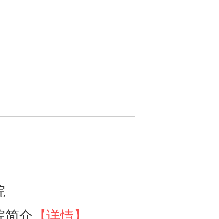
院
院简介
【详情】