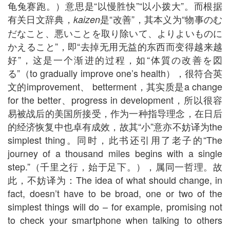
龟兔赛跑。）意思是“以慢胜快”“以小拨大”。而根据
有关日文辞典，
是“改善”，其本义为“物事のむ
kaizen
だなこと、悪いことを取り除いて、よりよいものに
かえること”，即“去掉无用无益的东西而变得越来越
好”，这是一个渐进的过程，如“体質の改善を図
る”（to gradually improve one’s health），很符合英
文的improvement、 betterment，其实质是a change
for the better、progress in development，所以很容
易被战后的美国所接受，作为一种指导理念，在日后
的经济恢复中也卓有成效，故其“小”意亦不妨译为the
simplest thing。同时，此书还引用了老子的“The
journey of a thousand miles begins with a single
step.”（千里之行，始于足下。），属同一哲理。故
此，不妨译为：The idea of what should change, in
fact, doesn’t have to be broad, one or two of the
simplest things will do
–
for example, promising not
to check your smartphone when talking to others