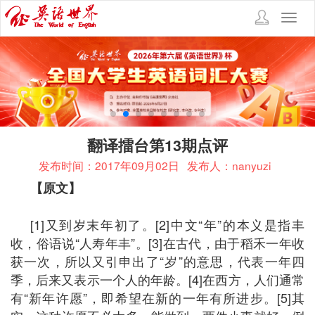
Toggl
navig
翻译擂台第13期点评
发布时间：2017年09月02日
发布人：nanyuzi
【原文】
[1]又到岁末年初了。[2]中文“年”的本义是指丰
收，俗语说“人寿年丰”。[3]在古代，由于稻禾一年收
获一次，所以又引申出了“岁”的意思，代表一年四
季，后来又表示一个人的年龄。[4]在西方，人们通常
有“新年许愿”，即希望在新的一年有所进步。[5]其