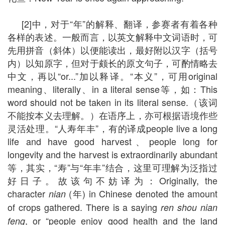
[2]中，对于“年”的解释、翻译，参赛者有着各种
各样的表述。一般而言，以英文解释中文词语时，可
先用拼音（斜体）以便能读出，最好附以汉字（括号
内）以知原字，但对于颇长的原文句子，可酌情略去
中文，再以“or...”加以释译。“本义”，可用original
meaning、literally、in a literal sense等，如：This
word should not be taken in its literal sense.（该词
不能按本义去理解。）在语序上，亦可根据语境作些
灵活处理。“人寿年丰”，有的译成people live a long
life and have good harvest、people long for
longevity and the harvest is extraordinarily abundant
等，其实，“寿”与“年丰”结合，这里可理解为泛指过
好日子。故该句不妨译为：Originally, the
character
(年) in Chinese denoted the amount
nian
of crops gathered. There is a saying
ren shou nian
, or “people enjoy good health and the land
feng