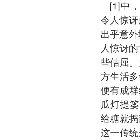
[1]中，
令人惊讶
出乎意外
人惊讶的
些佶屈。
方生活多
便有成群
瓜灯提篓敲
给糖就捣
这一传统