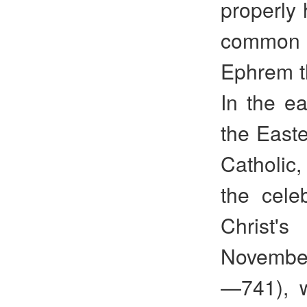
properly 
common f
Ephrem th
In the ea
the East
Catholic,
the celeb
Christ's
November 
—741), w