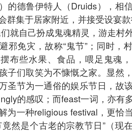
）的德鲁伊特人（Druids），相
会群集于居家附近，并接受设宴款
民们就自己扮成鬼魂精灵，游走村
避邪免灾，故称“鬼节”；同时，
后摆布些水果、食品，喂足鬼魂，
孩子们取笑为不慷慨之家。显然
万圣节为一通俗的娱乐节日，故
risingly的感叹；而feast一词，亦
一种religious festival，
节竟然是个古老的宗教节日”（现