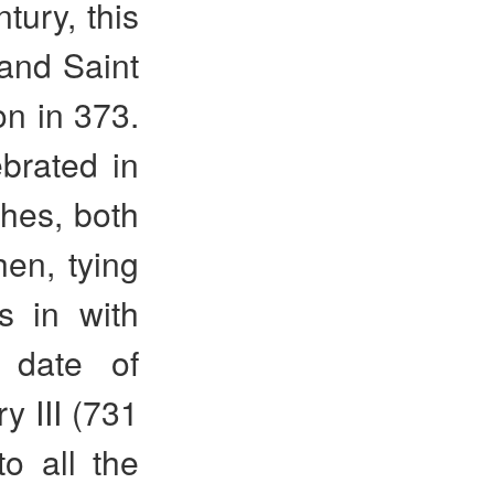
tury, this
and Saint
n in 373.
ebrated in
hes, both
hen, tying
s in with
t date of
 III (731
o all the