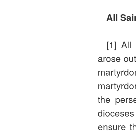
All Sai
[1] All
arose out
martyrdo
martyrdo
the pers
dioceses 
ensure t