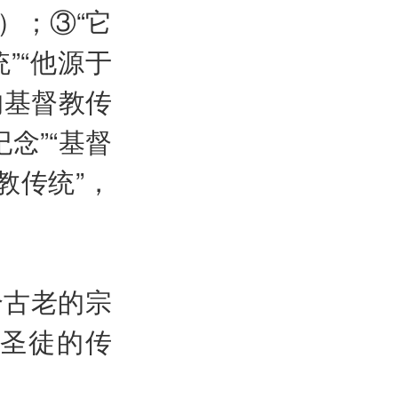
析）；③“它
”“他源于
的基督教传
念”“基督
基督教传统”，
个古老的宗
圣徒的传