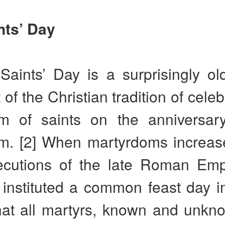
nts’ Day
 Saints’ Day is a surprisingly old
 of the Christian tradition of celeb
m of saints on the anniversary
m. [2] When martyrdoms increas
ecutions of the late Roman Empi
instituted a common feast day in
hat all martyrs, known and unkn