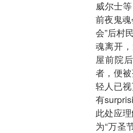
威尔士等
前夜鬼魂
会”后村
魂离开，
屋前院
者，便被
轻人已视
有surp
此处应理解为
为“万圣