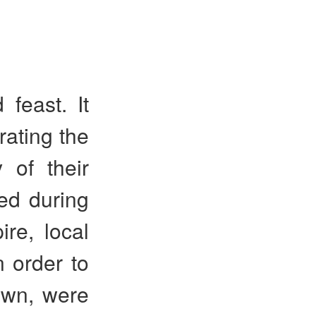
 feast. It
rating the
 of their
ed during
re, local
 order to
own, were