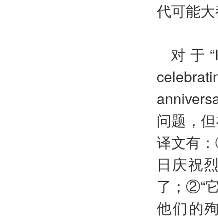
代可能大
对于“It 
celebra
anniver
问题，但
译文有：
日庆祝烈士
了；②“
他们的殉道