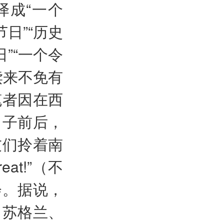
ast译成“一个
日”“历史
”“一个令
读来不免有
笔者因在西
日子前后，
友们拎着南
at!”（不
会。据说，
、苏格兰、