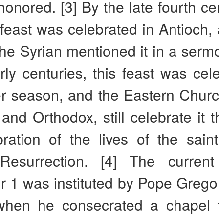
honored. [3] By the late fourth cen
east was celebrated in Antioch, 
e Syrian mentioned it in a sermo
rly centuries, this feast was cel
er season, and the Eastern Churc
 and Orthodox, still celebrate it t
ration of the lives of the saint
 Resurrection. [4] The curren
1 was instituted by Pope Gregory
hen he consecrated a chapel t