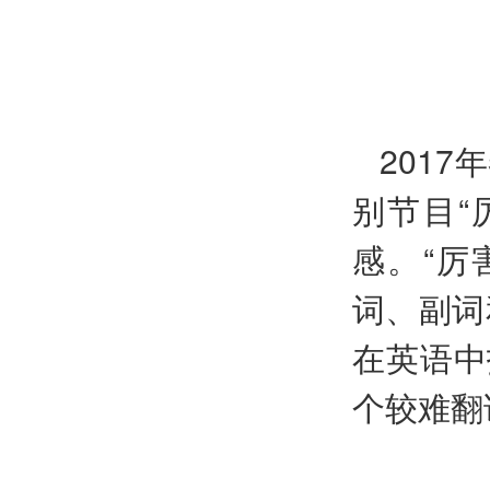
20
17
年
别节目“
感。“厉
词、副词
在英语中
个较难翻