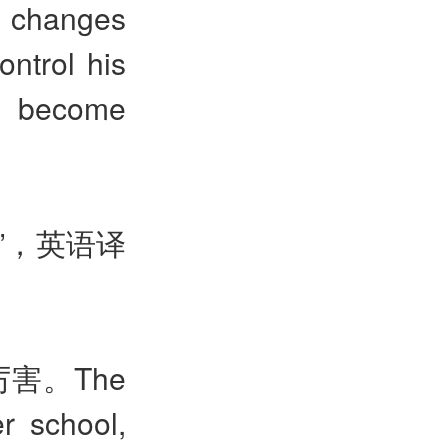
t changes
ontrol his
e become
”，英语译
厉害。
The
er school,