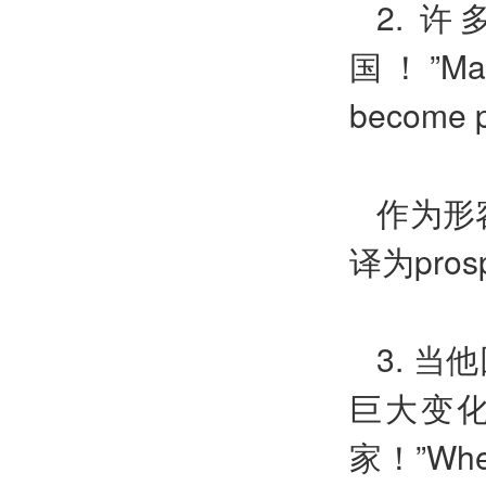
2.
许
国！”
Ma
become p
作为形
译为
pros
3.
当他
巨大变
家！”
Whe