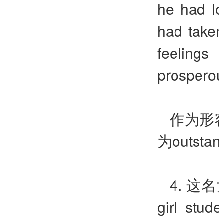
he had l
had taken
feeling
prospero
作为形
为
outsta
4.
这名
girl stud