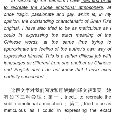
In translating the memoirs I have
tried first of all
to recreate the subtle emotional atmosphere
, at
once tragic, passionate and gay, which is, in my
opinion, the outstanding characteristic of Shen Fu’s
original. I have also
tried to be as meticulous as I
could in expressing the exact meaning of the
Chinese words
, at the same time
trying to
approximate the feeling of the author’s own way of
expressing himself
. This is a rather difficult job with
languages as different from one another as Chinese
and English and I do not know that I have even
partially succeeded.
这段文字对我们阅读和理解她的译文很重要，她
有如下三种尝试：第一，tried... to recreate the
subtle emotional atmosphere； 第二，tried to be as
meticulous as I could in expressing the exact