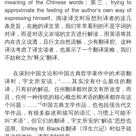
meaning of the Chinese words；第三，trying to
approximate the feeling of the author’s own way of
expressing himself。阅读译文时应想到译者的这几
条意旨，在她的译文里，我们常常看到的不是字词的
对译，而是对语义浓缩的文言进行解读，用英语将其
内在含义说透，且行文自然流畅，少有翻译腔。这种
译法考虑了译文读者，也展示了一个翻译策略，我们
不妨称之为“释义”翻译。
在谈到中国文论和中国古典哲学著作中的术语翻
译时，宇文所安说，“……其实没有什么最佳的翻
译，只有好的解说。任何翻译都对原文有所改变，而
且，任何一种传统的核心概念和术语的翻译都存在这
1
个问题；……”
中国古典文学作品，也包括现当代文
学作品，有很多叙述和描写的语汇，习惯上可能不
叫“术语”，但它们的翻译，宇文所安的“解说”思想也
适用。Shirley M. Black在翻译《浮生六记》时似乎就