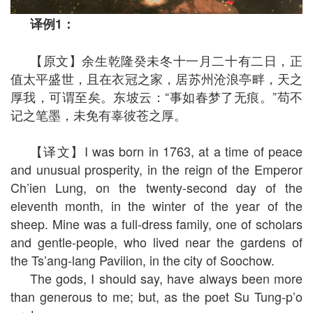
译例
1
：
【原文】余生乾隆癸未冬十一月二十有二日，正
值太平盛世，且在衣冠之家，居苏州沧浪亭畔，天之
厚我，可谓至矣。东坡云：“事如春梦了无痕。”苟不
记之笔墨，未免有辜彼苍之厚。
【译文】I was born in 1763, at a time of peace
and unusual prosperity, in the reign of the Emperor
Ch’ien Lung, on the twenty-second day of the
eleventh month, in the winter of the year of the
sheep. Mine was a full-dress family, one of scholars
and gentle-people, who lived near the gardens of
the Ts’ang-lang Pavilion, in the city of Soochow.
The gods, I should say, have always been more
than generous to me; but, as the poet Su Tung-p’o