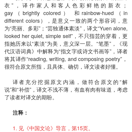
衣”，译作家人和客人色彩鲜艳的新衣；
gay（brightly colored） 和rainbow-hued（in
different colors），是意义一致的两个形容词，意
为“亮丽、多彩”；“芸独通体素淡”，译文“Yuen alone,
looked her quiet, simple self”，不只指芸的穿着，更
指她历来以“素淡”为美，意义深一层。“笔墨”，《现
代汉语词典》中解释为“指文字或诗文书画等”，译者
将其译作“reading, writing, and composing poetry”，
很符合原文所指，且具体、确切，译文读者好懂。
译者充分挖掘原文内涵，做符合原文的“解
说”和“补偿”，译文不浅不薄，有血有肉有味道，考虑
了读者对译文的期盼。
注释：
1. 见《中国文论》导言，第15页。