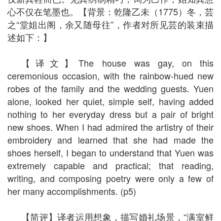
心不仅在笔墨也。【背景：乾隆乙未（1775）冬，芸
之“堂姐出阁，余又随母往”，作者对所见芸的装束描
述如下：】
【译文】The house was gay, on this
ceremonious occasion, with the rainbow-hued new
robes of the family and the wedding guests. Yuen
alone, looked her quiet, simple self, having added
nothing to her everyday dress but a pair of bright
new shoes. When I had admired the artistry of their
embroidery and learned that she had made the
shoes herself, I began to understand that Yuen was
extremely capable and practical; that reading,
writing, and composing poetry were only a few of
her many accomplishments. (p5)
【简评】译者运用想象，描写婚礼场景，“满室鲜