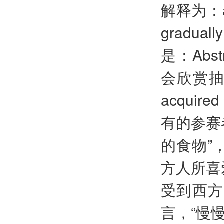
解释为：a thi
gradua
是：Abstr
会欣赏抽象艺
acqui
有的参赛
的食物”
方人所喜
受到西方
言，“慢