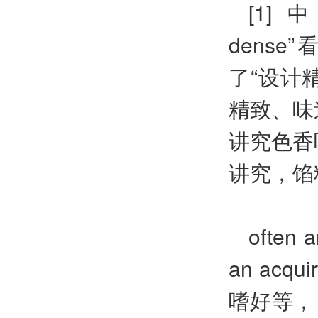
[1] 中，
dens
了“设计
精致、味
讲究色香
讲究，馅
often 
an ac
嗜好等，