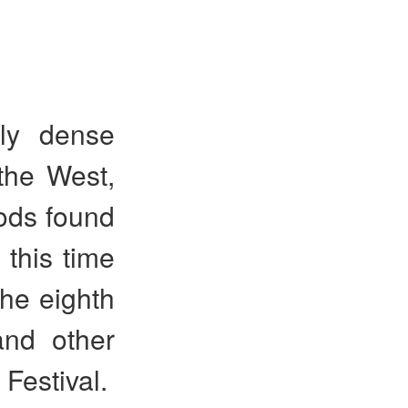
gly dense
the West,
ods found
this time
the eighth
and other
Festival.