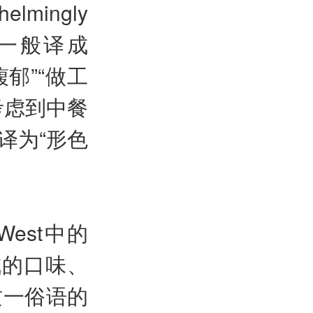
elmingly
者一般译成
郁”“做工
考虑到中餐
译为“形色
he West中的
养成的口味、
这一俗语的