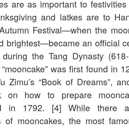
 are as important to festivities
anksgiving and latkes are to Han
Autumn Festival—when the moon 
nd brightest—became an official c
 during the Tang Dynasty (618
 “mooncake” was first found in 1
u Zimu’s “Book of Dreams”, and 
k on how to prepare moonc
ed in 1792. [4] While there 
ns of mooncakes, the most famo