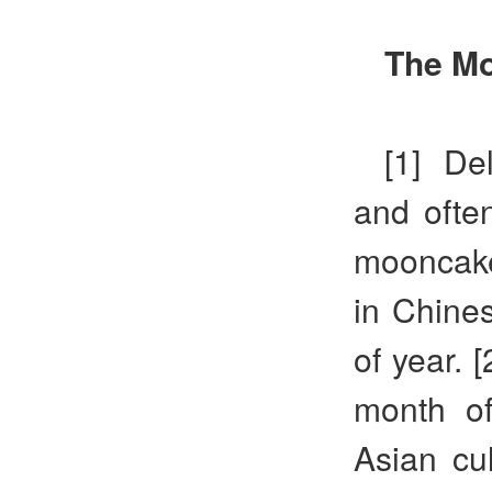
The M
[1] De
and ofte
mooncake
in Chine
of year. 
month of
Asian cu