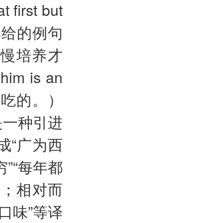
first but
该词典给的例句
. 要慢慢培养才
m is an
喜欢吃的。）
是一种引进
成“广为西
”“每年都
了；相对而
口味”等译