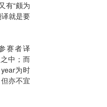
又有“颇为
翻译就是要
有的参赛者译
人之中；而
f year为时
，但亦不宜