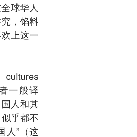
在全球华人
讲究，馅料
喜欢上这一
cultures
l，参赛者一般译
中国人和其
，似乎都不
国人”（这