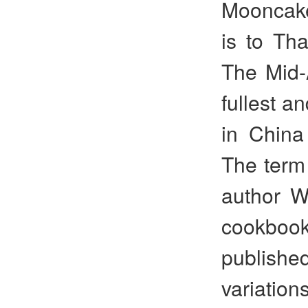
Mooncakes
is to Th
The Mid-
fullest a
in China
The term
author W
cookboo
publish
variatio