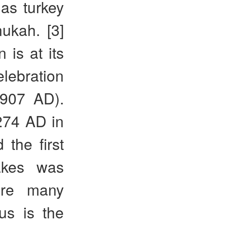
 as turkey
ukah. [3]
is at its
elebration
-907 AD).
274 AD in
the first
akes was
are many
us is the