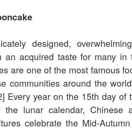
ooncake
licately designed, overwhelmin
n an acquired taste for many in 
s are one of the most famous fo
se communities around the world 
[2] Every year on the 15th day of 
 the lunar calendar, Chinese 
ltures celebrate the Mid-Autumn 