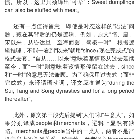
惯。所以，这里只须译出“可荤”：Sweet dumplings
can also be stuffed with meat。
还有一点值得留意：即使是时态这样的“语法”问
题，藏在其背后的仍是逻辑。例如，原文“隋、唐、
宋以来，从昏达旦，至晦而罢，盛极一时”。根据逻
辑推理，不能一看到“以来”就用“since+现在完成式”的
格式去套。“自从……以来”意味着某情形从过去延续
至今，而“一时”则意味着该情形停留在过去，since
和“一时”的意思无法兼顾。为了确保用过去式（而非
完成式）来译谓语动词，译文应变通为“during the
Sui, Tang and Song dynasties and for a long period
thereafter”。
此外，原文第三段先后提到“人们”和“生意人”。如
果分别译成people和merchants，逻辑上显然有缺
陷。merchants是people当中的一类人，两者不是严
格意义上的并列关系。鉴于此，参考译文用common