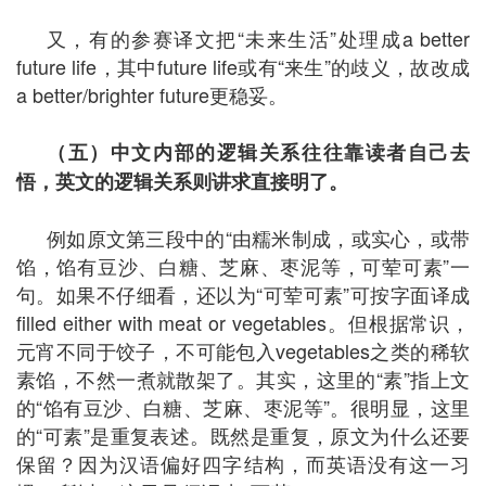
又，有的参赛译文把“未来生活”处理成a better
future life，其中future life或有“来生”的歧义，故改成
a better/brighter future更稳妥。
（五）中文内部的逻辑关系往往靠读者自己去
悟，英文的逻辑关系则讲求直接明了。
例如原文第三段中的“由糯米制成，或实心，或带
馅，馅有豆沙、白糖、芝麻、枣泥等，可荤可素”一
句。如果不仔细看，还以为“可荤可素”可按字面译成
filled either with meat or vegetables。但根据常识，
元宵不同于饺子，不可能包入vegetables之类的稀软
素馅，不然一煮就散架了。其实，这里的“素”指上文
的“馅有豆沙、白糖、芝麻、枣泥等”。很明显，这里
的“可素”是重复表述。既然是重复，原文为什么还要
保留？因为汉语偏好四字结构，而英语没有这一习