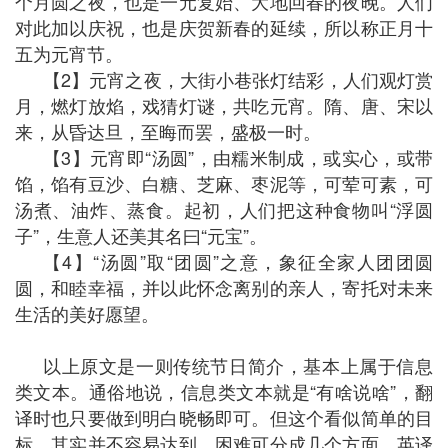
个月圆之夜，也是一元复始、大地回春的夜晚。人们
对此加以庆祝，也是庆贺新春的延续，所以称正月十
五为元宵节。
【2】元宵之夜，大街小巷张灯结彩，人们观灯赏
月，燃灯放焰，戏猜灯谜，共吃元宵。隋、唐、宋以
来，从昏达旦，至晦而罢，盛极一时。
【3】元宵即“汤圆”，由糯米制成，或实心，或带
馅，馅有豆沙、白糖、芝麻、枣泥等，可荤可素，可
汤煮、油炸、蒸食。起初，人们把这种食物叫“浮圆
子”，生意人还美其名曰“元宝”。
【4】“汤圆”取“团圆”之意，象征全家人团团圆
圆，和睦幸福，并以此怀念离别的亲人，寄托对未来
生活的美好愿望。
以上原文是一则传统节日简介，基本上属于信息
类文本。通俗地说，信息类文本就是“有啥说啥”，翻
译时也只要做到明白晓畅即可。但这个看似简单的目
标，其实并不容易达到。困难可分成几个方面，英译