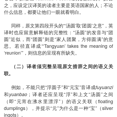
之，应设定汉译英的读者主要是英语国家的人；不论
什么信息，都要让他们一眼就看明白。
同样，原文第四段开头的“‘汤圆’取‘团圆’之意”，英
译时也应留意解释链的完整性：“汤圆”的发音与“团
圆”近似，而“团圆”则是“家人团聚，方得圆满”的意
思。若径直译成“‘Tangyuan’ takes the meaning of
‘reunion’”，则信息的呈现有所缺失。
（二）译者须完整呈现原文措辞之间的语义关
联。
例如，不能只把“浮圆子”和“元宝”音译成
fuyuanzi
和
；译者还应呈现“浮”和上文“汤圆”之间
yuanbao
（即“元宵在沸水里漂浮”）的语义关联（floating
dumplings），并提示“元”为什么是一种“宝”（silver
ingots）。