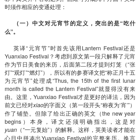
时须作相应的变通处理：
（一）中文对元宵节的定义，突出的是
“
吃什
么
”
。
英译“元宵节”时首先该用Lantern Festival还是
Yuanxiao Festival？考虑到原文第一段只解释了元宵
作为节日美食的来历，后面第二段才提到灯笼（“张
灯”“观灯”“燃灯”），所以有的参赛译文把“称正月十五
为元宵节”处理成“Thus, the 15th of the first lunar
month is called the Lantern Festival”就显得没有来
由。这里，Yuanxiao Festival才是更好的译法，因为
前文已经对
的字面义（第一段开头“称夜为‘宵’”）
xiao
作了铺垫。但除了给出正确的英文（the new year
begins）本身，译文还须明确指出，这是对
（“一元复始”）的解释。这样，英美读者才能在
yuan
心目中拼凑出Yuanxiao Festival的完整来历。换言