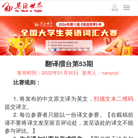
Toggl
navig
翻译擂台第53期
发布时间：2022年01月30日
发布人：nanyuzi
比赛规则：
1. 将发布的中文原文译为英文，
扫描文末二维码
提交译文。
2. 每位参赛者只能以一份译文参赛。【在截稿前
请不要将译文发至留言评论处，发至该处的译文不能
参与评比。】