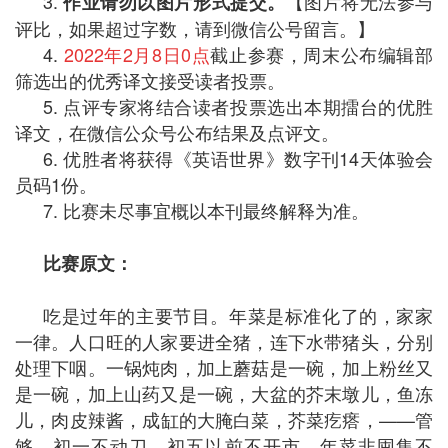
3.
【图片将无法参与
作业请勿以图片形式提交。
评比，如果超过字数，请到微信公号留言。】
4.
2022年2月8日0点
截止参赛，周末公布编辑部
筛选出的优秀译文接受读者投票。
5. 点评专家将结合读者投票选出本期擂台的优胜
译文，在微信公众号公布结果及点评文。
6. 优胜者将获得《英语世界》数字刊14天体验会
员码1份。
7. 比赛未尽事宜概以本刊最终解释为准。
比赛原文：
吃是过年的主要节目。年菜是标准化了的，家家
一律。人口旺的人家要进全猪，连下水带猪头，分别
处理下咽。一锅炖肉，加上蘑菇是一碗，加上粉丝又
是一碗，加上山药又是一碗，大盆的芥末墩儿，鱼冻
儿，肉皮辣酱，成缸的大腌白菜，芥菜疙瘩，——管
够，初一不动刀，初五以前不开市，年菜非囤集不