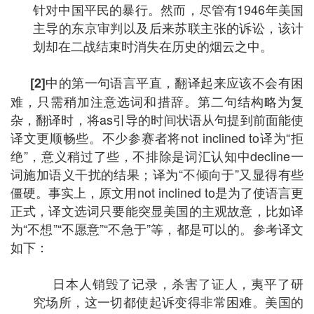
针对中国平民的暴行。然而，尽管有1946年美国
主导的东京审判以及后来苏联主张的诉讼，该计
划却在二战结束时消失在历史的烟云之中。
中的第一句语言平直，翻译起来应该不会有困
[2]
难，只需稍加注意选词和措辞。第二句结构略为复
杂，翻译时，将as引导的时间状语从句提到前面能使
译文更顺畅些。不少参赛者将not inclined to译为“拒
绝”，意义稍过了些，不排除是词汇认知中decline一
词施加语义干扰的结果；译为“不倾向于”又显得有些
僵硬。事实上，原文用not inclined to是为了使语言更
正式，译文选词只要能突显美国的主观故意，比如译
为“不想”“不愿意”“不急于”等，都是可以的。参考译文
如下：
日本人销毁了记录，杀害了证人，夷平了研
究场所，这一切都使起诉变得非常困难。美国的