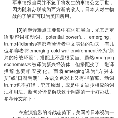
军事情报当局并不急于将发生的事情公之于世，
因为随着苏联成为西方新的敌人，日本人对生物
战的了解正可以为美国所用。
的翻译难点主要集中在词汇层面，尤其是定
[3]
语形容词和动词。potential powerful、emerging、
trump和dismiss等都考验译者中文表达的功夫。有几
位参赛者将emerging cold war environment译为“新
兴的冷战环境”，搭配上不是很妥当。虽然emerging
economies常被译为新兴经济体，但搭配变了，翻译
措辞也要相应变化。而将emerging译为“方兴未
艾”或“日渐明朗”，在语义色彩上又有些偏离。动词
trump也不好译，究其原因，应是中文缺少相应的词
汇和用法。断句分译是解决这个问题的一个好办法。
参考译文如下：
在愈演愈烈的冷战态势下，美国将日本视为一