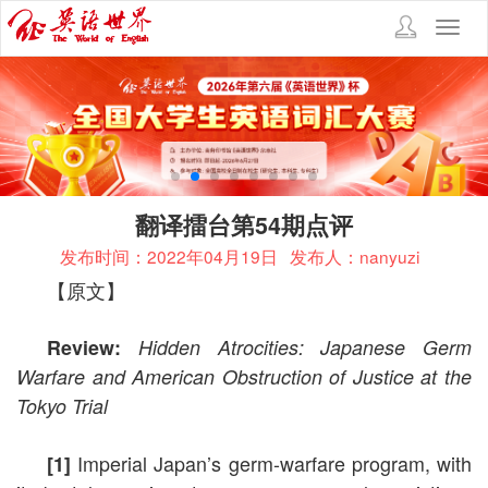
Toggl
navig
翻译擂台第54期点评
发布时间：2022年04月19日
发布人：nanyuzi
【原文】
Review:
Hidden Atrocities: Japanese Germ
Warfare and American Obstruction of Justice at the
Tokyo Trial
Imperial Japan’s germ-warfare program, with
[1]