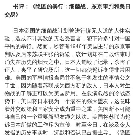
书评：《隐匿的暴行：细菌战、东京审判和美日
交易》
日本帝国的细菌战计划曾进行惨无人道的人体实
验，造成不计其数的无名受害者，犯下许多针对中国
平民的暴行。然而，尽管有1946年美国主导的东京审
判以及后来苏联主张的诉讼，该计划却在二战结束时
消失在历史的烟云之中。日本人销毁了记录，杀害了
证人，夷平了研究场所，这一切都使起诉变得非常困
难。美国的军事情报当局并不急于将发生的事情公之
于世，因为随着苏联成为西方新的敌人，日本人对生
物战的了解正可以为美国所用。在愈演愈烈的冷战态
势下，美国将日本视为一个潜在的强大盟友，这意味
着外交政策和国家安全成为重中之重，美国断不可能
将自己的一个重要新盟友绳之以法。美国将苏联为起
诉日本所做的工作斥为宣传。时至今日，在谈及令人
发指的历史事实时，沉默和否认已占据主导。《隐匿