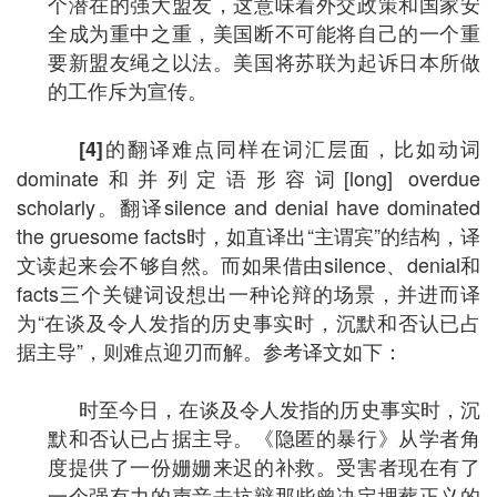
个潜在的强大盟友，这意味着外交政策和国家安
全成为重中之重，美国断不可能将自己的一个重
要新盟友绳之以法。美国将苏联为起诉日本所做
的工作斥为宣传。
的翻译难点同样在词汇层面，比如动词
[4]
dominate和并列定语形容词[long] overdue
scholarly。翻译silence and denial have dominated
the gruesome facts时，如直译出“主谓宾”的结构，译
文读起来会不够自然。而如果借由silence、denial和
facts三个关键词设想出一种论辩的场景，并进而译
为“在谈及令人发指的历史事实时，沉默和否认已占
据主导”，则难点迎刃而解。参考译文如下：
时至今日，在谈及令人发指的历史事实时，沉
默和否认已占据主导。《隐匿的暴行》从学者角
度提供了一份姗姗来迟的补救。受害者现在有了
一个强有力的声音去抗辩那些曾决定埋葬正义的