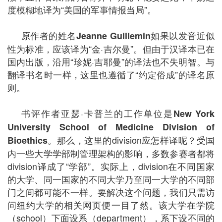
度模糊地译为“美国的军事情报当局”。
原作者的姓名
如果以发音近似
Jeanne Guillemin
性为标准，应该译为“金·吉尔曼”。但由于汉译本已在
国内出版，沿用“珍妮·吉耶曼”的译法也不失明智。与
翻译书名时一样，这里也遵循了“约定俗成”的译名原
则。
书评作者亚瑟·卡普兰的工作单位是
New York
University School of Medicine Division of
。那么，这里的division应怎样译呢？受国
Bioethics
内一些大学学部制管理架构的影响，多数参赛者都将
division译成了“学部”。实际上，division在不同国家
的大学、同一国家的不同大学乃至同一大学的不同部
门之间都可能不一样。要解决这个问题，我们只需访
问纽约大学的相关网页便一目了然。该大学在学院
（school）下面设系（department），系下设不同的