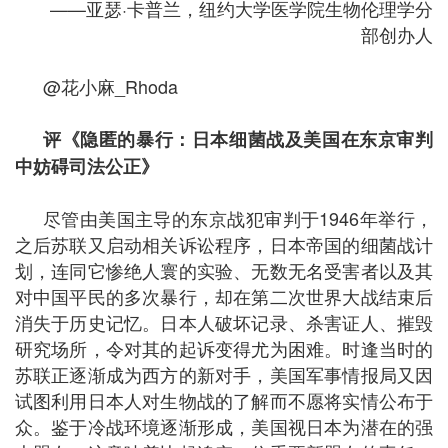
——亚瑟·卡普兰，纽约大学医学院生物伦理学分
部创办人
@花小麻_Rhoda
评《隐匿的暴行：日本细菌战及美国在东京审判
中妨碍司法公正》
尽管由美国主导的东京战犯审判于1946年举行，
之后苏联又启动相关诉讼程序，日本帝国的细菌战计
划，连同它惨绝人寰的实验、无数无名受害者以及其
对中国平民的多次暴行，却在第二次世界大战结束后
消失于历史记忆。日本人破坏记录、杀害证人、摧毁
研究场所，令对其的起诉变得尤为困难。时逢当时的
苏联正逐渐成为西方的新对手，美国军事情报局又因
试图利用日本人对生物战的了解而不愿将实情公布于
众。鉴于冷战环境逐渐形成，美国视日本为潜在的强