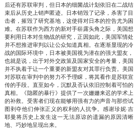
后还有苏联审判，但日本的细菌战计划依旧在二战结
束后从历史上销声匿迹。日本销毁了记录，杀害了目
击者，摧毁了研究基地，这使得对日本的控告尤为困
难。在苏联作为西方的新对手崭露头角之际，美国想
要利用日本对生物战的研究，正因如此，美国军情处
并不想推进审判以让公众知道真相。在逐渐显现的冷
战的国际环境中，日本被美国视为潜在的强大盟友，
也就是说，出于对外交政策及国家安全的考量，美国
并不执着于让一个重要的新盟友对其罪行负责。美国
对苏联在审判中的努力不予理睬，将其看作是苏联宣
传的手段。直至如今，沉默及否认依旧控制着可怕的
真相。《隐匿的暴行》提供了一次姗姗来迟的学术上
的补救。受害者们现在能够用强有力的声音与那些试
图剥夺他们伸张正义的权利的人抗争。感谢珍妮·吉
耶曼将历史上发生这一无法原谅的遗漏的原因清晰
地、巧妙地呈现出来。