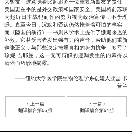
大盟友，这意味着比起追究一位重要新盟友的责任，
美国更在乎的是外交政策和国家安全。美国将前苏联
为起诉日本战犯而作的努力视为政治宣传，不予理
睬。直至今日，沉默和否认仍然掩盖着可怕的事实。
而《隐匿的暴行》一书则从学术上提供了姗姗来迟的
补救。它替受害者发出强有力的声音，帮助他们重新
伸张正义，与那些决定掩埋真相的势力抗争。多亏了
珍妮·吉耶曼，这一无可辩解的遗漏发生的内幕得以
清晰而巧妙地揭露。
——纽约大学医学院生物伦理学系创建人亚瑟·卡
普兰
< 上一篇
下一篇 >
翻译擂台第55期
翻译擂台第54期