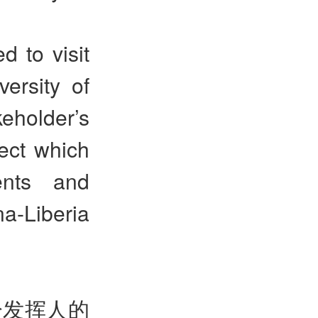
d to visit
ersity of
holder’s
ect which
ents and
a-Liberia
分发挥人的