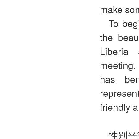
make som
To begi
the beau
Liberia
meeting.
has ben
represen
friendly 
性别平