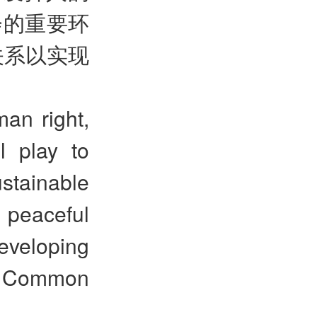
会的重要环
关系以实现
an right,
l play to
ainable
 peaceful
eveloping
e Common