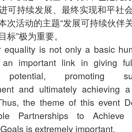
进可持续发展、最终实现和平社
本次活动的主题“发展可持续伙伴
目标”极为重要。
equality is not only a basic hum
 an important link in giving ful
potential, promoting sust
ent and ultimately achieving a
 Thus, the theme of this event D
able Partnerships to Achiev
 Goals is extremely important.