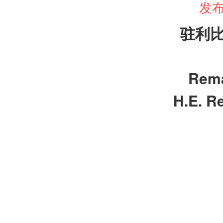
发布
驻利
Rema
H.E. R