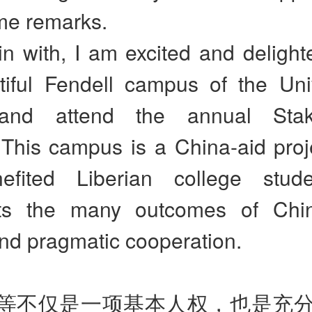
e remarks.
n with, I am excited and delighte
tiful Fendell campus of the Univ
 and attend the annual Stake
 This campus is a China-aid proj
efited Liberian college stud
ts the many outcomes of Chin
and pragmatic cooperation.
等不仅是一项基本人权，也是充