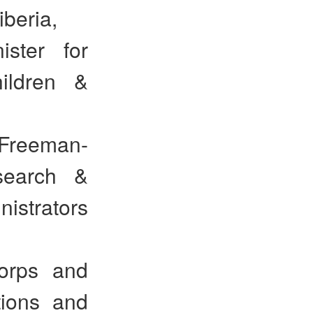
beria,
ster for
hildren &
 Freeman-
search &
istrators
corps and
tions and