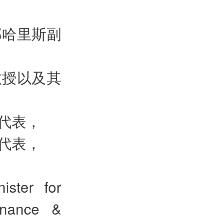
部哈里斯副
教授以及其
代表，
代表，
ister for
inance &