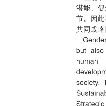
潜能、促
节。因此
共同战略
Gender 
but also
human 
developm
society.
Sustain
Strategic