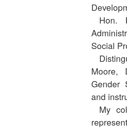
Developme
Hon. P
Administ
Social Pr
Distin
Moore, 
Gender S
and instru
My col
represent