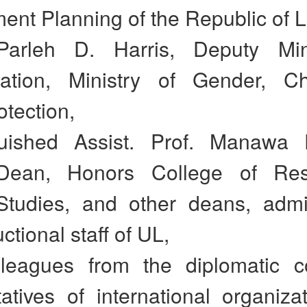
nt Planning of the Republic of Li
arleh D. Harris, Deputy Mini
ration, Ministry of Gender, C
otection,
guished Assist. Prof. Manawa
Dean, Honors College of Re
tudies, and other deans, admin
ctional staff of UL,
leagues from the diplomatic 
atives of international organiza