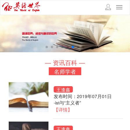
Toggl
navig
— 资讯百科 —
名师学者
王逢鑫
发布时间：2019年07月01日
-ist与“主义者”
【详情】
王逢鑫